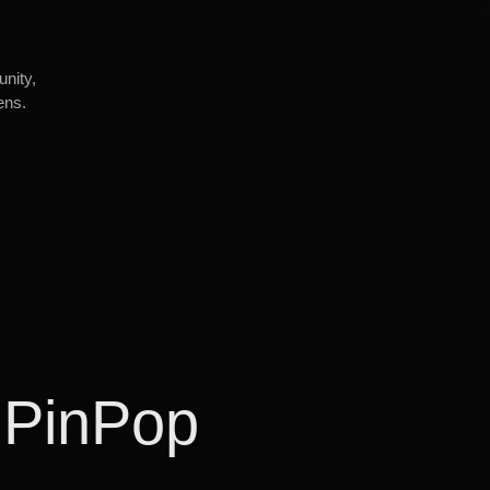
unity,
ens.
 PinPop