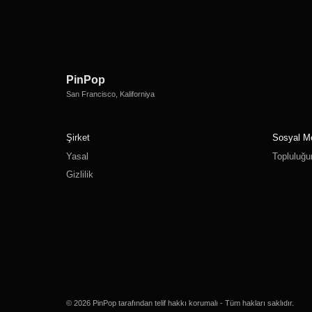
PinPop
San Francisco, Kaliforniya
Şirket
Sosyal M
Yasal
Topluluğu
Gizlilik
© 2026 PinPop tarafından telif hakkı korumalı - Tüm hakları saklıdır.