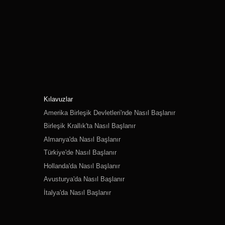
Kılavuzlar
Amerika Birleşik Devletleri'nde Nasıl Başlanır
Birleşik Krallık'ta Nasıl Başlanır
Almanya'da Nasıl Başlanır
Türkiye'de Nasıl Başlanır
Hollanda'da Nasıl Başlanır
Avusturya'da Nasıl Başlanır
İtalya'da Nasıl Başlanır
İsviçre'de Nasıl Başlanır
Polonya'da Nasıl Başlanır
Rusya'da Nasıl Başlanır
İspanya'da Nasıl Başlanır
İsveç'te Nasıl Başlanır